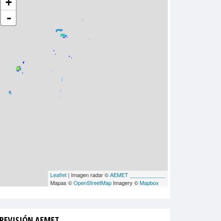
+
-
Leaflet
| Imagen radar ©
AEMET ____________
Mapas ©
OpenStreetMap
Imagery ©
Mapbox
REVISIÓN AEMET