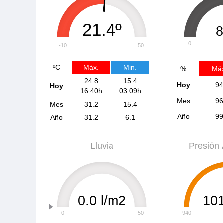
21.4º
0
-10
50
ºC
Máx.
Min.
%
Máx
24.8
15.4
Hoy
94
Hoy
16:40h
03:09h
Mes
96
Mes
31.2
15.4
Año
99
Año
31.2
6.1
Lluvia
Presión 
0.0 l/m2
10
0
50
940