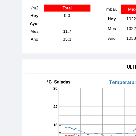
l/m2
Total
mbar.
Máx
Hoy
0.0
Hoy
1022
Ayer
Mes
1022
Mes
11.7
Año
1038
Año
35.3
ULT