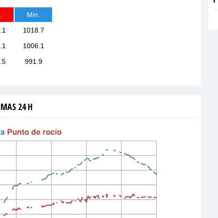
.
Min.
.1
1018.7
.1
1006.1
.5
991.9
IMAS 24 H