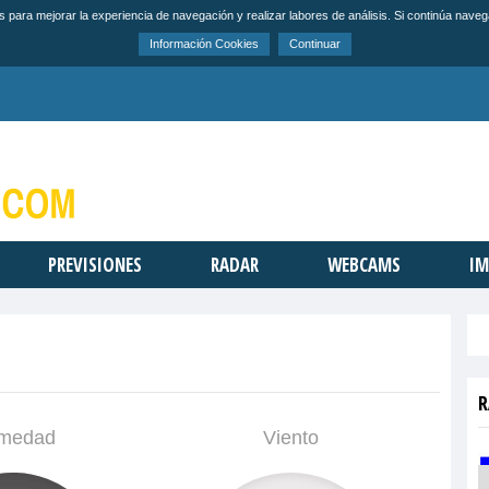
s para mejorar la experiencia de navegación y realizar labores de análisis. Si continúa na
Información Cookies
Continuar
PREVISIONES
RADAR
WEBCAMS
IM
R
medad
Viento