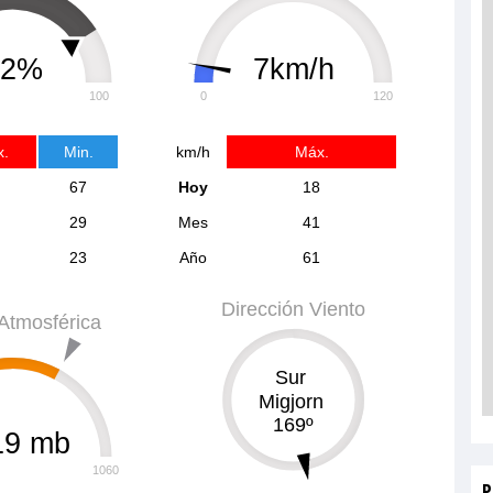
82%
7km/h
100
0
120
.
Min.
km/h
Máx.
67
Hoy
18
29
Mes
41
23
Año
61
Dirección Viento
Atmosférica
Sur
0
359
Migjorn
169º
19 mb
1060
P