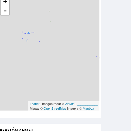
+
-
Leaflet
| Imagen radar ©
AEMET ____________
Mapas ©
OpenStreetMap
Imagery ©
Mapbox
REVSIÓN AEMET