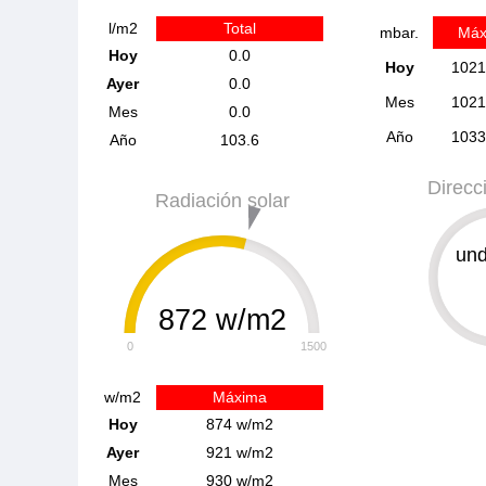
l/m2
Total
mbar.
Máx
Hoy
0.0
Hoy
1021
Ayer
0.0
Mes
1021
Mes
0.0
Año
1033
Año
103.6
Direcc
Radiación solar
und
0
872 w/m2
0
1500
w/m2
Máxima
Hoy
874 w/m2
Ayer
921 w/m2
Mes
930 w/m2