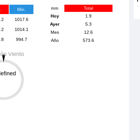
mm
Total
.
Min.
Hoy
1.9
.2
1017.6
Ayer
5.3
.2
1014.1
Mes
12.6
.8
994.7
Año
573.6
ión Viento
efined
359