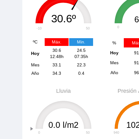
30.6º
0
-10
50
ºC
Máx.
Min.
%
Máx
30.6
24.5
Hoy
91
Hoy
12:48h
07:35h
Mes
91
Mes
33.1
22.3
Año
96
Año
34.3
0.4
Lluvia
Presión 
0.0 l/m2
10
0
50
940