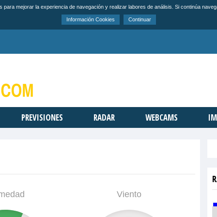
s para mejorar la experiencia de navegación y realizar labores de análisis. Si continúa na
Información Cookies
Continuar
PREVISIONES
RADAR
WEBCAMS
IM
R
medad
Viento