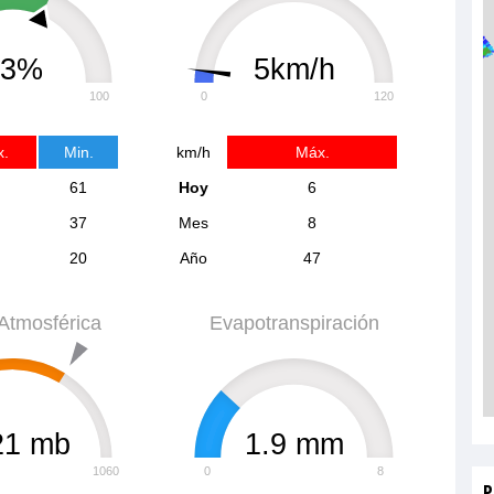
63%
5km/h
100
0
120
.
Min.
km/h
Máx.
61
Hoy
6
37
Mes
8
20
Año
47
Atmosférica
Evapotranspiración
21 mb
1.9 mm
1060
0
8
P