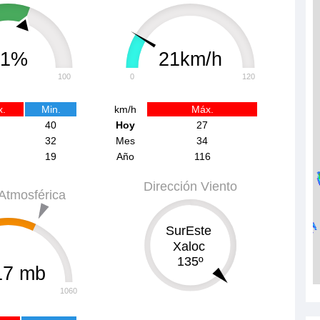
61%
21km/h
100
0
120
.
Min.
km/h
Máx.
40
Hoy
27
32
Mes
34
19
Año
116
Dirección Viento
Atmosférica
SurEste
0
359
Xaloc
135º
17 mb
1060