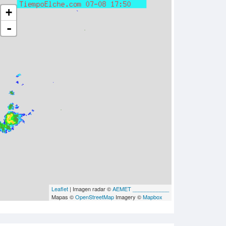
+
-
Leaflet
| Imagen radar ©
AEMET ____________
Mapas ©
OpenStreetMap
Imagery ©
Mapbox