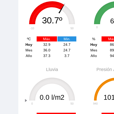
30.7º
0
-10
50
ºC
Máx.
Min.
%
Máx
Hoy
32.9
24.7
Hoy
86
Mes
36.0
24.7
Mes
89
Año
37.3
3.7
Año
94
Lluvia
Presión 
0.0 l/m2
10
0
50
940