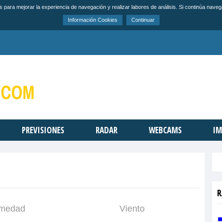
s para mejorar la experiencia de navegación y realizar labores de análisis. Si continúa na
Información Cookies
Continuar
PREVISIONES
RADAR
WEBCAMS
IM
R
medad
Viento