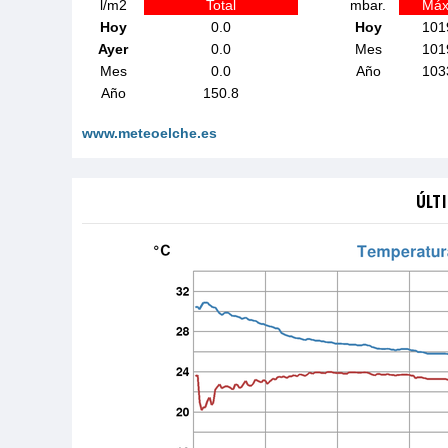
l/m2
Total
mbar.
Máx
Hoy
0.0
Hoy
101
Ayer
0.0
Mes
101
Mes
0.0
Año
103
Año
150.8
www.meteoelche.es
ÚLTI