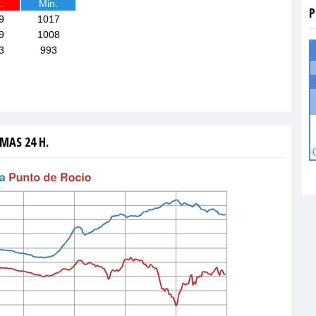
.
Min.
P
9
1017
9
1008
3
993
MAS 24 H.