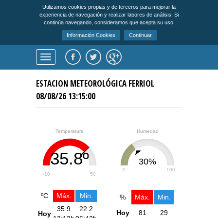
Utilizamos cookies propias y de terceros para mejorar la
experiencia de navegación y realizar labores de análisis. Si
continúa navegando, consideramos que acepta su uso.
Información Cookies
Continuar
ESTACION METEOROLÓGICA FERRIOL
08/08/26 13:15:00
Temperatura
Humedad
35.8º
30%
0
100
-10
50
ºC
Máx.
Min.
%
Máx.
Min.
35.9
22.2
Hoy
81
29
Hoy