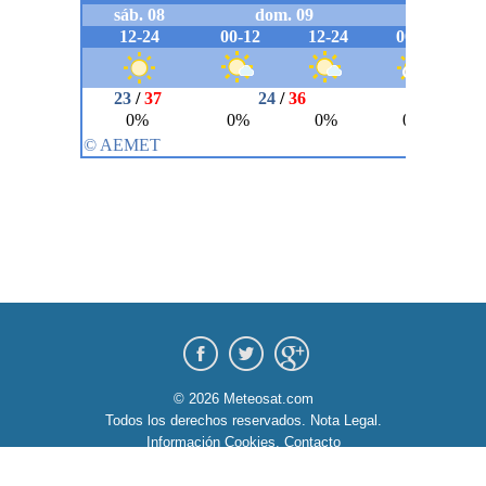
© 2026 Meteosat.com
Todos los derechos reservados.
Nota Legal
.
Información Cookies
.
Contacto
diseño:
dommia