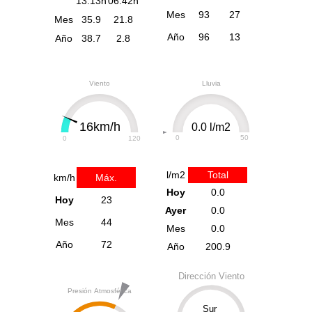
13:13h
06:42h
Mes
93
27
Mes
35.9
21.8
Año
96
13
Año
38.7
2.8
Viento
Lluvia
16km/h
0.0 l/m2
0
50
0
120
l/m2
Total
km/h
Máx.
Hoy
0.0
Hoy
23
Ayer
0.0
Mes
44
Mes
0.0
Año
72
Año
200.9
Dirección Viento
Presión Atmosférica
Sur