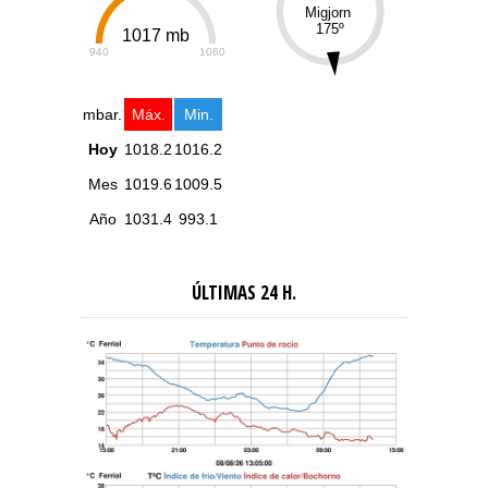
0
359
Migjorn
175º
1017 mb
940
1060
mbar.
Máx.
Min.
Hoy
1018.2
1016.2
Mes
1019.6
1009.5
Año
1031.4
993.1
ÚLTIMAS 24 H.